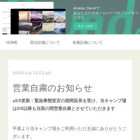
Ameba Owndで
あなただけのホームページやブログをつ
くろう
今すぐ試す
HOME
宿泊設備について
各種設備について
2020.04.13 23:40
営業自粛のお知らせ
※5/5更新：緊急事態宣言の期間延長を受け、当キャンプ場
は5/6以降も当面の間営業自粛とさせていただきます
平素より当キャンプ場をご利用いただき誠にありがとうご
ざいます。